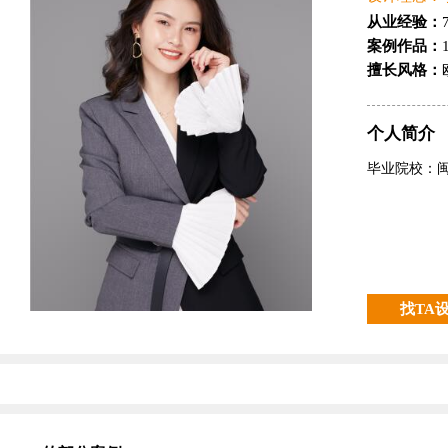
从业经验：
案例作品：
擅长风格：
个人简介
毕业院校：
找TA