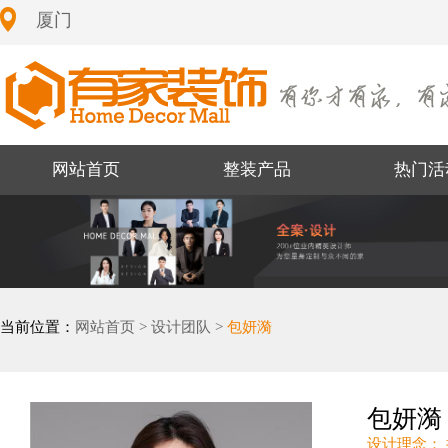
厦门
网站首页
整装产品
热门活
当前位置：
网站首页 >
设计团队 >
包妍漪
包妍漪
设计理念：