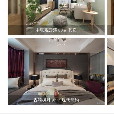
中联观云溪 88㎡ 其它
香颂枫丹 97㎡ 现代简约