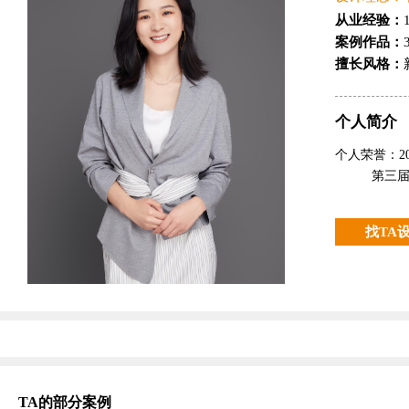
从业经验：
案例作品：
擅长风格：
个人简介
个人荣誉：2
第三届厦
找TA
TA的部分案例