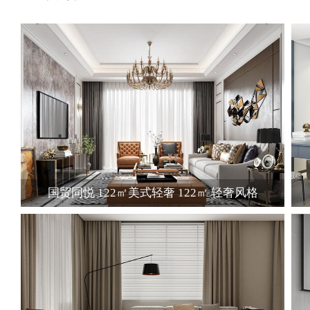
国贸同悦 122㎡美式轻奢 122㎡ 轻奢风格