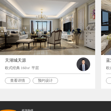
天湖城天源
蓝
欧式经典 160㎡ 平层
欧
查看详情
预约设计
咨询热线