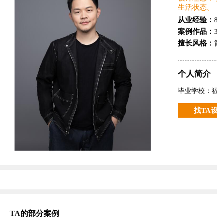
生活状态。
从业经验：
案例作品：
擅长风格：
个人简介
毕业学校：
找TA
TA的部分案例