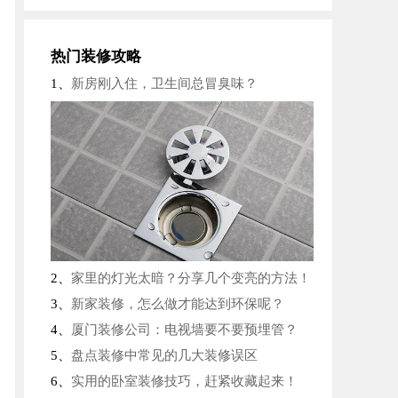
报名成功
豆先生
7分钟前
报名成功
席先生
15分钟前
热门装修攻略
报名成功
张先生
19分钟前
1、
新房刚入住，卫生间总冒臭味？
报名成功
李先生
22分钟前
报名成功
何先生
35分钟前
2、
家里的灯光太暗？分享几个变亮的方法！
3、
新家装修，怎么做才能达到环保呢？
4、
厦门装修公司：电视墙要不要预埋管？
5、
盘点装修中常见的几大装修误区
6、
实用的卧室装修技巧，赶紧收藏起来！