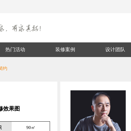
热门活动
装修案例
设计团队
代简约
装修效果图
积
90㎡