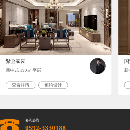
紫金家园
国
新中式 190㎡ 平层
新
查看详情
预约设计
咨询热线
0592-3330188