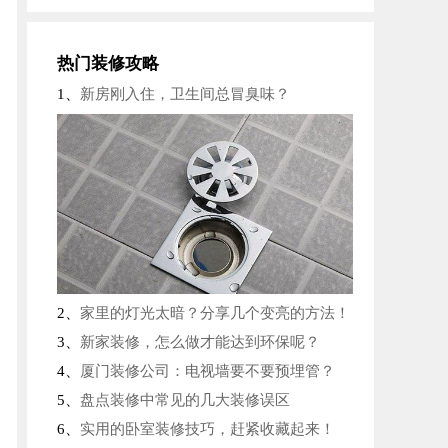
报名成功
张先生
46分钟前
报名成功
王女士
52分钟前
热门装修攻略
报名成功
豆先生
7分钟前
1、
新房刚入住，卫生间总冒臭味？
报名成功
席先生
15分钟前
报名成功
张先生
19分钟前
报名成功
李先生
22分钟前
2、
家里的灯光太暗？分享几个变亮的方法！
3、
新家装修，怎么做才能达到环保呢？
4、
厦门装修公司：电视墙要不要预埋管？
5、
盘点装修中常见的几大装修误区
6、
实用的卧室装修技巧，赶紧收藏起来！