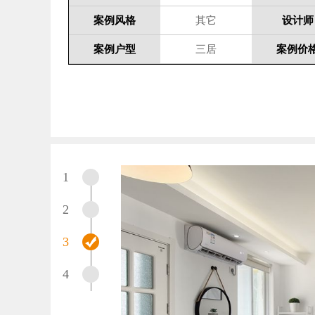
案例风格
其它
设计师
案例户型
三居
案例价
1
2
3
4