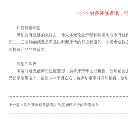
>>>> 更多装修资讯，可
如何挑选床垫
床垫要有足够的支撑力，使人体无论处于哪种睡姿均能令脊柱
凭二、三分钟的感受是不足以判断床垫的舒适程度的。消费者建议
姿检验产品的舒适度。
床垫的保养
搬运时避免使床垫过度变形，勿将床垫弯曲或折叠。使用前要
品长期使用洁净。建议
～
个月左右，将床垫定期对调和翻身，使
3
4
上一篇：看自身家庭装修需求 制定周详可行的装修计划