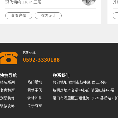
现代简约 118㎡ 三居
其
查看详情
预约设计
咨询热线
0592-3330188
快捷导航
联系我们
热门活动
整装系列
总部地址:福州市鼓楼区·西二环路
装修案例
老房翻新
黎明房地产交易中心前·晴园虹锦1-3层
设计团队
别墅装修
厦门市湖里区云顶北路（BRT县后站）护
关于有家
装修攻略