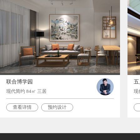
联合博学园
五
现代简约 84㎡ 三居
现
查看详情
预约设计