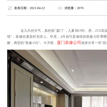
发表日期：2021-04-22
浏览量：2070
这几天的天气，真的很
“厦门”，入夏倒计时。恩，
ZUI
高
情”，装修也要及时安排上。毕竟，4月份可是难得的装修大旺季
厦门装修公司
解，典型的“装修小白”。今天呢，
就来分享一些“容