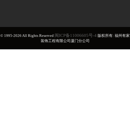
闽ICP备11006605号-4
© 1995-2026 All Rights Reserved
版权所有: 福州有家
装饰工程有限公司厦门分公司