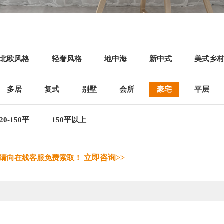
北欧风格
轻奢风格
地中海
新中式
美式乡
多居
复式
别墅
会所
豪宅
平层
20-150平
150平以上
立即咨询>>
，请向在线客服免费索取！