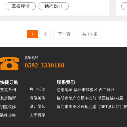
查看详情
预约设计
1
2
下一页
共 15 条
咨询热线
0592-3330188
快捷导航
联系我们
热门活动
整装系列
总部地址:福州市鼓楼区·西二环路
装修案例
老房翻新
黎明房地产交易中心前·晴园虹锦1-3层
设计团队
别墅装修
厦门市湖里区云顶北路（BRT县后站）护
关于有家
装修攻略