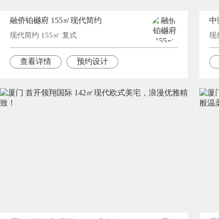
融侨铂樾府 155㎡现代简约
中
现代简约 155㎡ 复式
现
查看详情
预约设计