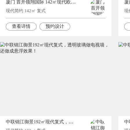
厦门 首开领翔国际 142㎡现代欧式美宅，浪漫优雅精致！
现代简约 142㎡ 复式
现
查看详情
预约设计
中联锦江御景192㎡现代复式，透明玻璃做电视墙，还做成悬浮效果！