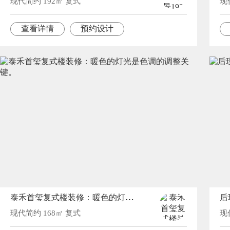
现代简约 192㎡ 复式
现
查看详情
预约设计
泰禾首玺复式楼装修：暖色的灯光是色调的调整关键。
后
现代简约 168㎡ 复式
现