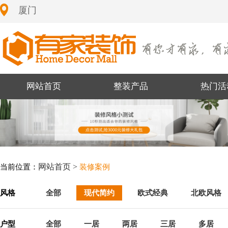
厦门
网站首页
整装产品
热门活
网站首页 >
当前位置：
装修案例
风格
全部
现代简约
欧式经典
北欧风格
户型
全部
一居
两居
三居
多居