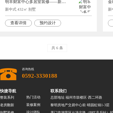
明丰财富中心多居室装修——新中式风格设计
金
新中式 432㎡ 别墅
新
查看详情
预约设计
共 6 条
咨询热线
0592-3330188
快捷导航
联系我们
热门活动
整装系列
总部地址:福州市鼓楼区·西二环路
装修案例
老房翻新
黎明房地产交易中心前·晴园虹锦1-3层
设计团队
别墅装修
厦门市湖里区云顶北路（BRT县后站）护