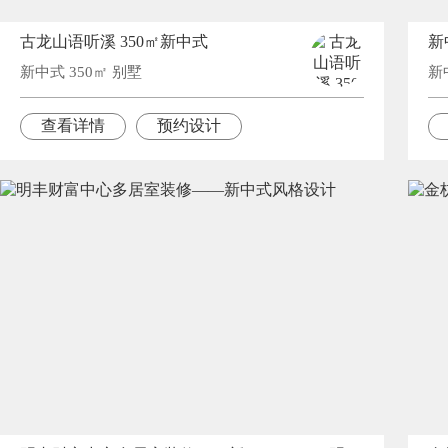
古龙山语听溪 350㎡新中式
新
新中式 350㎡ 别墅
新
查看详情
预约设计