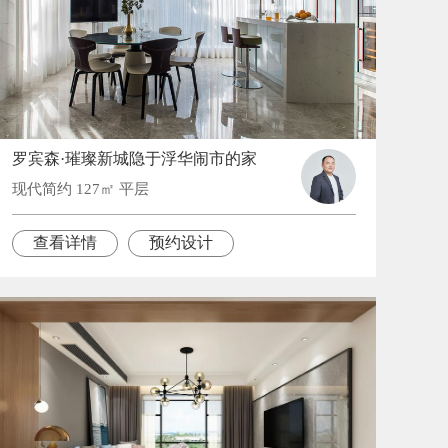
罗宾森·璀璨新城隐于浮华闹市的家
现代简约 127㎡ 平层
查看详情
预约设计