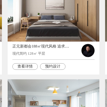
正元新都会188㎡现代风格 追求简约却华丽的生活
现代简约 128㎡ 平层
查看详情
预约设计