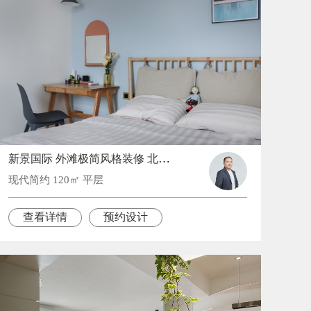
新景国际 外滩极简风格装修 北欧-简约
现代简约 120㎡ 平层
查看详情
预约设计