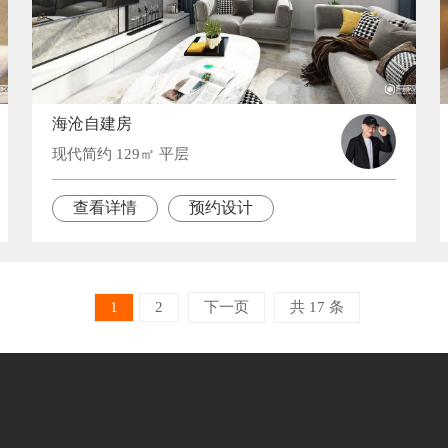
海沧自建房
现代简约 129㎡ 平层
查看详情
预约设计
1
2
下一页
共 17 条