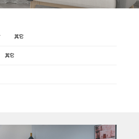
村
其它
其它