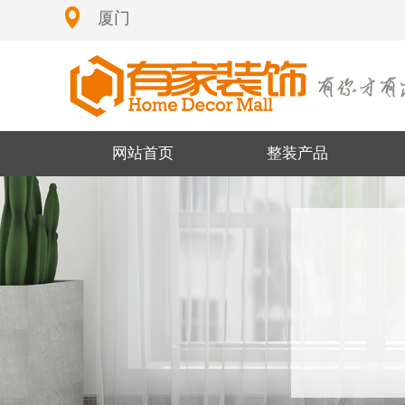
厦门
网站首页
整装产品