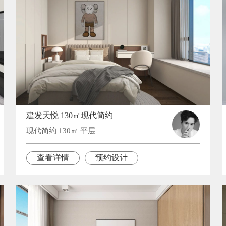
建发天悦 130㎡现代简约
现代简约 130㎡ 平层
查看详情
预约设计