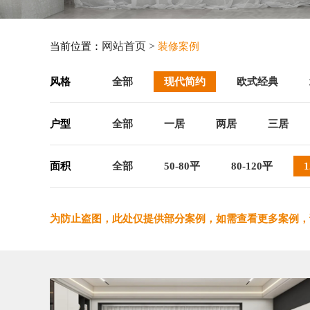
网站首页 >
当前位置：
装修案例
风格
全部
现代简约
欧式经典
户型
全部
一居
两居
三居
面积
全部
50-80平
80-120平
1
为防止盗图，此处仅提供部分案例，如需查看更多案例