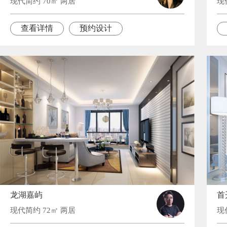
现代简约 70㎡ 两居
现
查看详情
预约设计
龙湖嘉屿
首
现代简约 72㎡ 两居
现