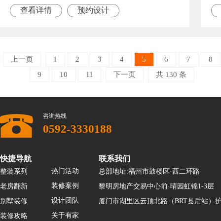
查看详情
预约设计
上一页
1
2
3
4
5
6
7
8
9
10
11
下一页
共 130 条
咨询热线
0592-3330188
快捷导航
联系我们
热门活动
整装系列
总部地址:福州市鼓楼区·西二环路
装修案例
老房翻新
黎明房地产交易中心前·晴园虹锦1-3层
设计团队
别墅装修
厦门市湖里区云顶北路（BRT县后站）护
关于有家
装修攻略