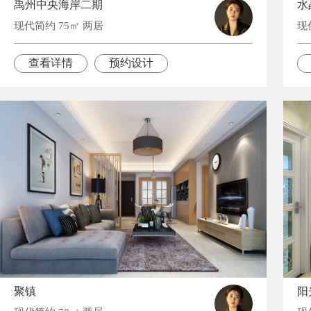
禹州中央海岸二期
水
现代简约 75㎡ 两居
现
查看详情
预约设计
聚镇
阳