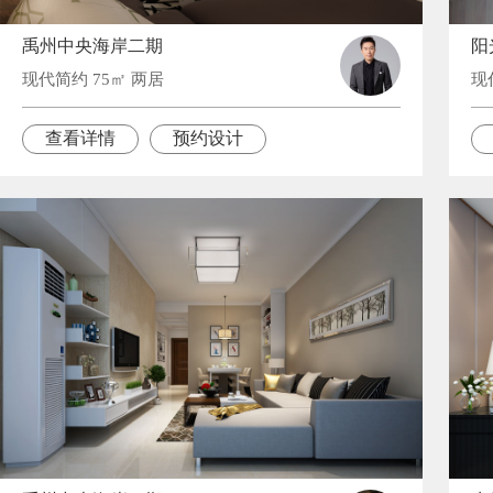
禹州中央海岸二期
阳
现代简约 75㎡ 两居
现
查看详情
预约设计