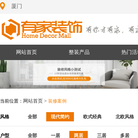
厦门
网站首页
整装产品
热门活
网站首页 >
当前位置：
装修案例
风格
全部
现代简约
欧式经典
北欧风格
户型
全部
一居
两居
三居
多居