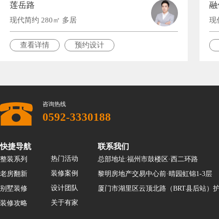
莲岳路
融
现代简约 280㎡ 多居
现
查看详情
预约设计
咨询热线
0592-3330188
快捷导航
联系我们
热门活动
整装系列
总部地址:福州市鼓楼区·西二环路
装修案例
老房翻新
黎明房地产交易中心前·晴园虹锦1-3层
设计团队
别墅装修
厦门市湖里区云顶北路（BRT县后站）护
关于有家
装修攻略