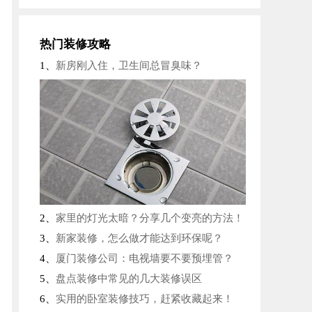
报名成功
王女士
52分钟前
报名成功
豆先生
7分钟前
热门装修攻略
报名成功
席先生
15分钟前
1、
新房刚入住，卫生间总冒臭味？
报名成功
张先生
19分钟前
报名成功
李先生
22分钟前
2、
家里的灯光太暗？分享几个变亮的方法！
3、
新家装修，怎么做才能达到环保呢？
4、
厦门装修公司：电视墙要不要预埋管？
5、
盘点装修中常见的几大装修误区
6、
实用的卧室装修技巧，赶紧收藏起来！