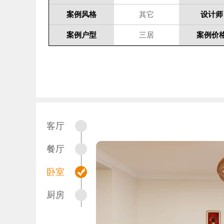
案例风格
其它
设计师
案例户型
三居
案例价
客厅
餐厅
卧室
厨房